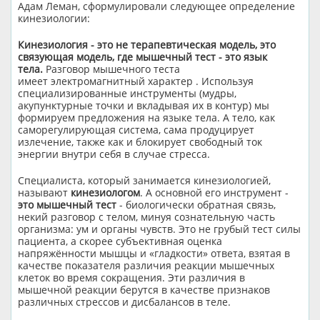
Адам Леман, сформулировали следующее определение
кинезиологии:
Кинезиология - это не терапевтическая модель, это
связующая модель, где мышечный тест - это язык
тела.
Разговор мышечного теста
имеет электромагнитный характер . Используя
специализированные инструменты (мудры,
акупунктурные точки и вкладывая их в контур) мы
формируем предложения на языке тела. А тело, как
саморегулирующая система, сама продуцирует
излечение, также как и блокирует свободный ток
энергии внутри себя в случае стресса.
Специалиста, который занимается кинезиологией,
называют
кинезиологом
. А основной его инструмент -
это мышечный тест
- биологически обратная связь,
некий разговор с телом, минуя сознательную часть
организма: ум и органы чувств. Это не грубый тест силы
пациента, а скорее субъективная оценка
напряжённости мышцы и «гладкости» ответа, взятая в
качестве показателя различия реакции мышечных
клеток во время сокращения. Эти различия в
мышечной реакции берутся в качестве признаков
различных стрессов и дисбалансов в теле.