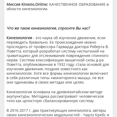
Миссия Kinesio.Online:
КАЧЕСТВЕННОЕ ОБРАЗОВАНИЕ в
области кинезиологии.
Что же такое кинезиология, спросите Вы нас?
Кинезиология
- это наука об изучении движения, если
переводить буквально. Ее происхождение можно
проследить от профессора Гарварда доктора Роберта В.
Ловетта, который разработал систему «испытаний на
гравитацию» для отслеживания повреждения спинного
нерва. Система классификации мышечной силы д-ра
Ловетта, опубликованная в 1932 году, стала основой для
изучения движения, позднее известного как
кинезиология. Хотя все формы кинезиологии включают
в себя различные типы «мониторинга мышц», не все
они одинаковы в своих методах или целях.
Кинезиология основана на древнекитайском методе
акупунктуры. Методика рассматривает человеческое
тело как целостную сбалансированную систему.
В 2016-2017 г. два практикующих кинезиолога, авторы
своих кинезиологических модальностей - Чарлз Кребс и