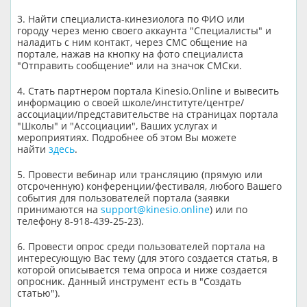
3. Найти специалиста-кинезиолога по ФИО или
городу через меню своего аккаунта "Специалисты" и
наладить с ним контакт, через СМС общение на
портале, нажав на кнопку на фото специалиста
"Отправить сообщение" или на значок СМСки.
4. Стать партнером портала Kinesio.Online и вывесить
информацию о своей школе/институте/центре/
ассоциации/представительстве на страницах портала
"Школы" и "Ассоциации", Ваших услугах и
мероприятиях. Подробнее об этом Вы можете
найти
здесь
.
5. Провести вебинар или трансляцию (прямую или
отсроченную) конференции/фестиваля, любого Вашего
события для пользователей портала (заявки
принимаются на
support@kinesio.online
) или по
телефону 8-918-439-25-23).
6. Провести опрос среди пользователей портала на
интересующую Вас тему (для этого создается статья, в
которой описывается тема опроса и ниже создается
опросник. Данный инструмент есть в "Создать
статью").